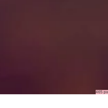
465 px