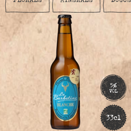
5%
VOL
33cl