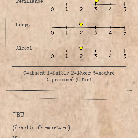
Pétillance
Corps
Alcool
0=absent 1=faible 2=léger 3=modéré
4=prononcé 5=fort
IBU
(échelle d’armerture)