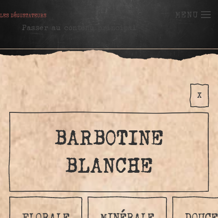
MENU
Passer au contenu principal
X
BARBOTINE
BLANCHE
FLORALE
MINÉRALE
DOUCE