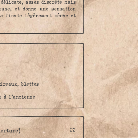
 délicate, assez discrète mais
euse, et donne une sensation
la finale légèrement sèche et
oireaux, blettes
e à l’ancienne
merture)
22