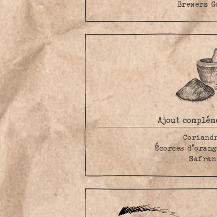
Brewers G
Ajout complém
Coriand
Écorces d’oran
Safran