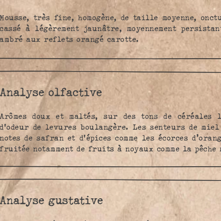
Mousse, très fine, homogène, de taille moyenne, onct
cassé à légèrement jaunâtre, moyennement persistan
ambré aux reflets orangé carotte.
Analyse olfactive
Arômes doux et maltés, sur des tons de céréales l
d'odeur de levures boulangère. Les senteurs de miel
notes de safran et d'épices comme les écorces d’oran
fruitée notamment de fruits à noyaux comme la pêche 
Analyse gustative