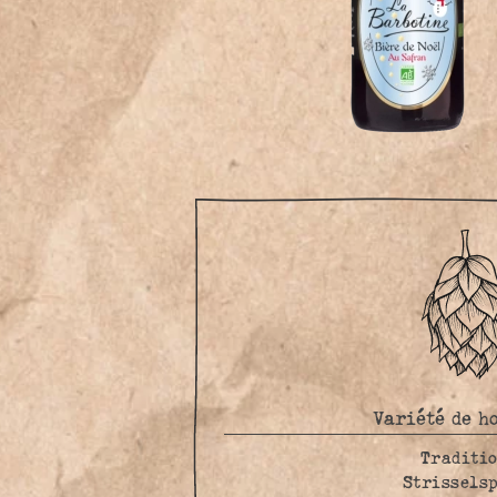
Variété de h
Traditi
Strissels