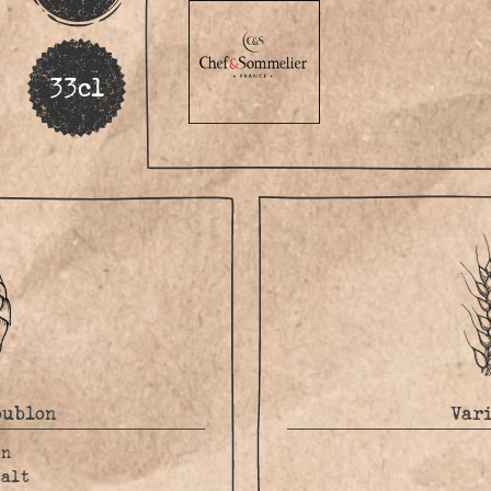
33cl
oublon
Vari
on
palt