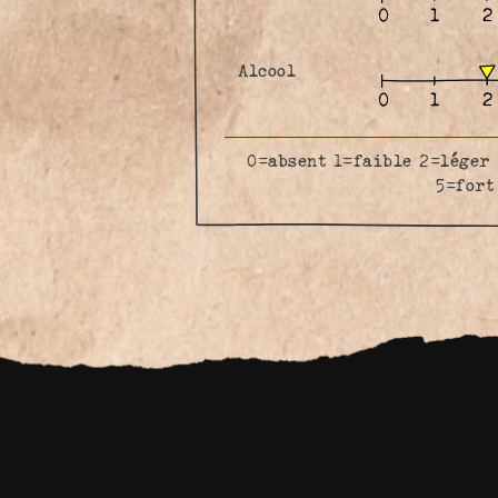
Alcool
0=absent 1=faible 2=léger
5=fort