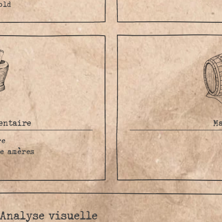
old
entaire
M
re
ge amères
Analyse visuelle