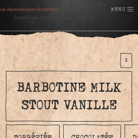
MENU
Passer au contenu principal
X
BARBOTINE MILK
STOUT VANILLE
TORRÉFIÉE
CHOCOLATÉE
D