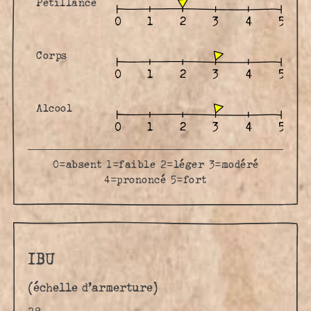
Pétillance
Corps
Alcool
0=absent 1=faible 2=léger 3=modéré
4=prononcé 5=fort
IBU
(échelle d’armerture)