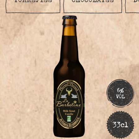
6%
VOL
33cl