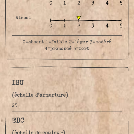
Alcool
0=absent 1=faible 2=léger 3=modéré
4=prononcé 5=fort
IBU
(échelle d’armerture)
25
EBC
(échelle de couleur)