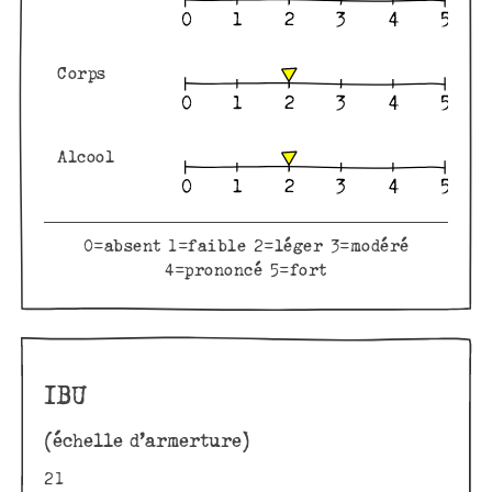
Corps
Alcool
0=absent 1=faible 2=léger 3=modéré
4=prononcé 5=fort
IBU
(échelle d’armerture)
21