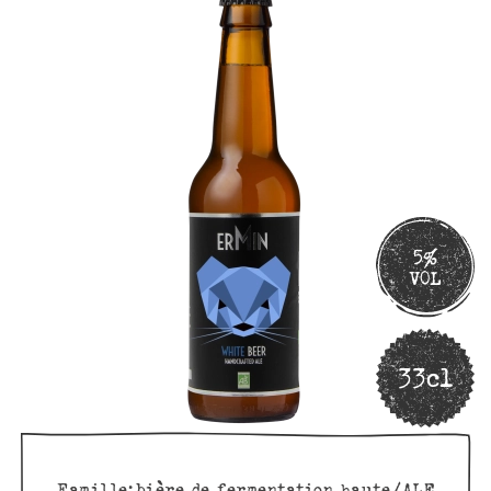
5%
VOL
33cl
Famille:
bière de fermentation haute/ALE