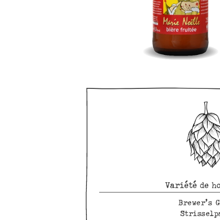
Variété de h
Brewer’s G
Strisselp