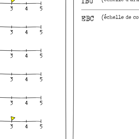
IBU
(échelle de c
EBC