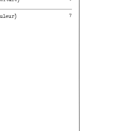
ouleur)
7