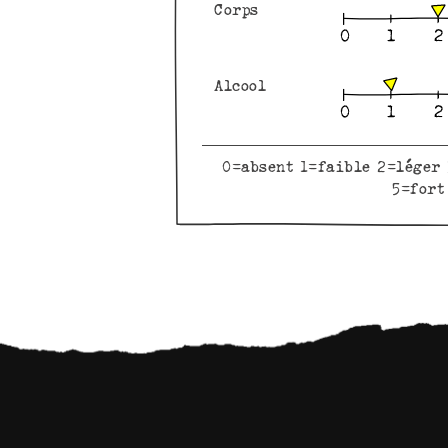
Corps
Alcool
0=absent 1=faible 2=léger
5=fort