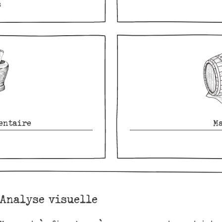
s
entaire
M
Analyse visuelle