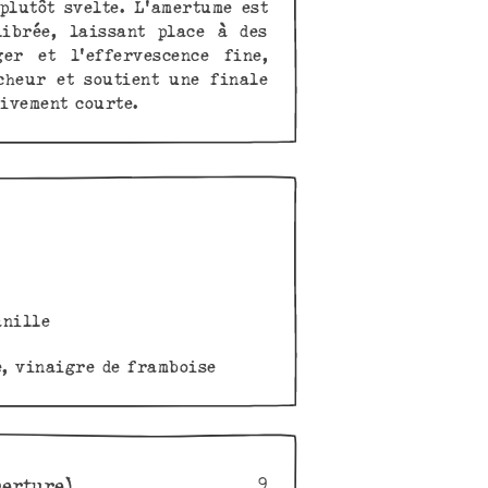
plutôt svelte. L'amertume est
ibrée, laissant place à des
er et l'effervescence fine,
cheur et soutient une finale
tivement courte.
anille
e, vinaigre de framboise
merture)
9