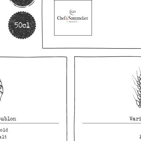
50cl
oublon
Vari
old
alt