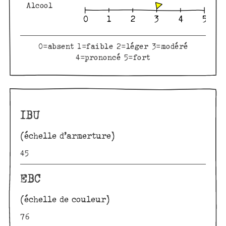
Alcool
0=absent 1=faible 2=léger 3=modéré
4=prononcé 5=fort
IBU
(échelle d’armerture)
45
EBC
(échelle de couleur)
76