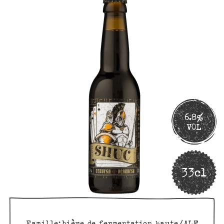
6.8%
VOL
33cl
Famille:
bière de fermentation haute/ALE