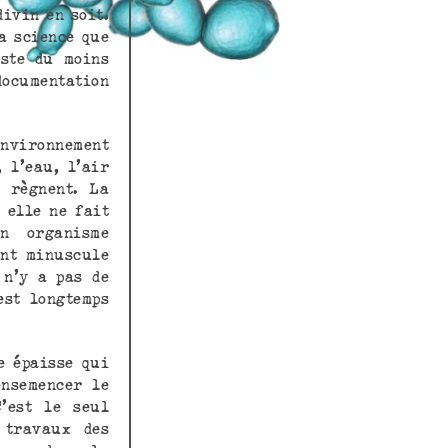
ivin en soit.
a science que
este du moins
ocumentation
environnement
 l’eau, l’air
y règnent. La
 elle ne fait
n organisme
int minuscule
 n’y a pas de
est longtemps
e épaisse qui
ensemencer le
’est le seul
 travaux des