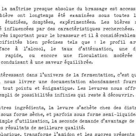
 la maîtrise presque absolue du brassage est access
bière ont longtemps été examinées sous toutes l
s, étudiées, domptées, expérimentées. Les bières 
é influencées par des caractéristiques recherchées.
très important pour le brasseur et il à considérablem
cificités bien précises tels que : le profil ar
 face à l’alcool, le taux d’atténuation, une d
on rapide, ou encore une floculation modérée
 conduisant à une saveur équilibrée.
ntéressant dans l’univers de la fermentation, c’est q
u nous livrer une documentation abondamment fourn
 tout pointu et énigmatique. Les levures nous off
empli de possibilités infinies qui reste à découvrir
tres ingrédients, la levure s’achète chez des dist
 sous forme sèche, et parfois sous forme semi-liquide
simple d’utilisation, la seconde demande d’avantage de
es résultats de meilleure qualité.
ologique, transforme l’amidon et les sucres présents