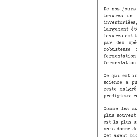
De nos jours
levures de 
inventoriée
largement ét
levures est 
par des spé
robustesse
fermentati
fermentation
Ce qui est i
science a p
reste malgré
prodigieux r
Comme les au
plus souvent
est la plus 
mais donne d
Cet agent bi