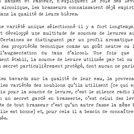
es Hansen et Pasteur, n’expliquent le rôle des lev
 alcoolique, les brasseurs connaissaient déjà empir
dans la qualité de leurs bières.
ne variété unique sélectionné il y a fort longtemps
t développé une multitude de souches de levures a
 Certaines se distinguent par un profil aromatique
 des propriétés technique comme un goût neutre ou 
l’augmentation du taux d’alcool. Une fois que
ment établi, la souche de levure utilisée par tel ou
n secret particulièrement protégé, dont aucun ne parl
tes bavards sur la qualité de leur eau, la proven
 les variétés des houblons qu’ils utilisent (ce qui e
ais pour la souche de levure, c’est le silence radio l
n un secret gardé en brasserie, c’est celui des le
te de tout brasseur c’est qu’un autre fasse la même 
elle est bonne) et, pour cela il a besoin de connaître
sée.