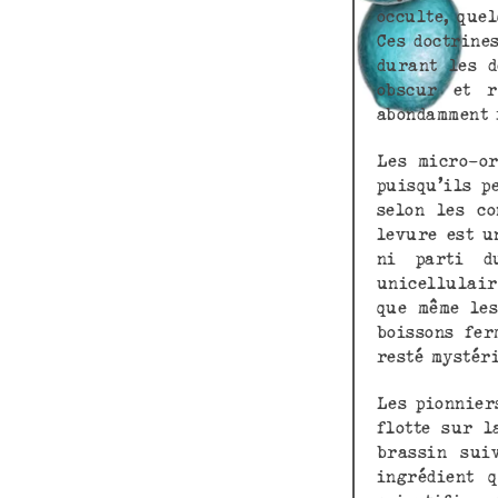
occulte, que
Ces doctrine
durant les d
obscur et r
abondamment 
Les micro-or
puisqu’ils p
selon les co
levure est u
ni parti d
unicellulair
que même les
boissons fer
resté mystér
Les pionnier
flotte sur l
brassin sui
ingrédient 