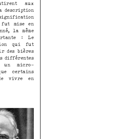
tirent aux
a description
signification
 fut mise en
onné, la même
rtante : Le
tion qui fut
ir des bières
s différentes
à un micro-
ue certains
de vivre en