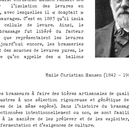
r l’isolation des levures en
, avec lesquelles il « domptait »
sauvages. C’est en 1883 qu’il isola
e cellule de levure. Ainsi, le
brassage fut libéré du facteur
e que représentaient les levures
jourd’hui encore, les brasseries
t des souches de levures pures, le
ce qu’on appelle des « ballons
hristian Hansen (1842 – 1909) M
es brasseurs à faire des bières artisanales de quali
lustres à une sélection rigoureuse et génétique de
ues de la même espèce). Dans l’histoire du brassag
ectionnées intentionnellement ou non, se sont famil
 à la manière de les prélever et de les exploiter
 fermentation et d’exigences de culture.