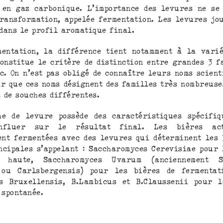
 en gaz carbonique. L’importance des levures ne se
transformation, appelée fermentation. Les levures jo
 dans le profil aromatique final.
entation, la différence tient notamment à la vari
constitue le critère de distinction entre grandes 3 fa
c. On n’est pas obligé de connaître leurs noms scient
ir que ces noms désignent des familles très nombreuse
 de souches différentes.
he de levure possède des caractéristiques spécifiq
influer sur le résultat final. Les bières act
ent fermentées avec des levures qui déterminent les 
ncipales s’appelant : Saccharomyces Cerevisiae pour 
n haute, Saccharomyces Uvarum (anciennement S
 ou Carlsbergensis) pour les bières de fermentat
es Bruxellensis, B.Lambicus et B.Claussenii pour l
 spontanée.