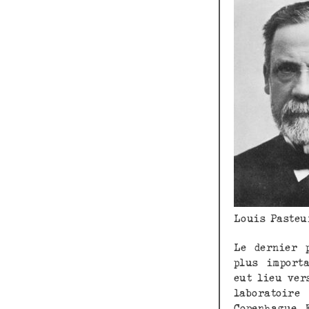
Louis Pasteu
Le dernier p
plus import
eut lieu ver
laboratoir
Copenhague. 