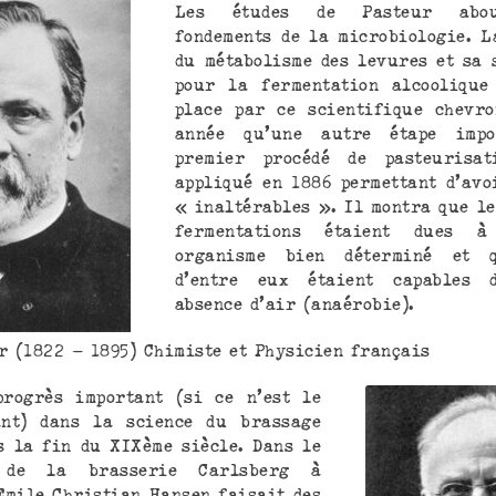
Les études de Pasteur abou
fondements de la microbiologie. L
du métabolisme des levures et sa 
pour la fermentation alcoolique
place par ce scientifique chevr
année qu’une autre étape impo
premier procédé de pasteurisa
appliqué en 1886 permettant d’avo
« inaltérables ». Il montra que le
fermentations étaient dues 
organisme bien déterminé et q
d’entre eux étaient capables 
absence d’air (anaérobie).
r (1822 – 1895) Chimiste et Physicien français
rogrès important (si ce n’est le
ant) dans la science du brassage
s la fin du XIXème siècle. Dans le
e de la brasserie Carlsberg à
Emile Christian Hansen faisait des