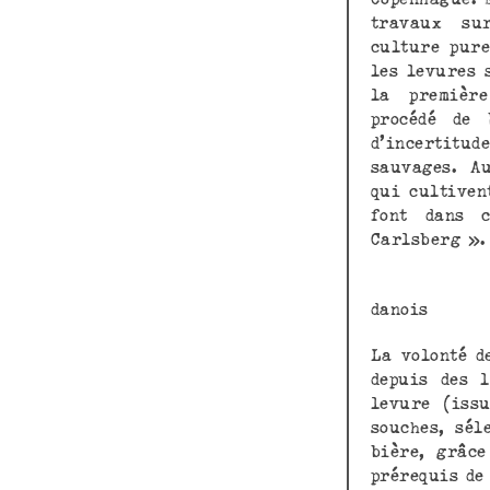
travaux su
culture pure
les levures 
la premièr
procédé de 
d’incertitud
sauvages. Au
qui cultiven
font dans 
Carlsberg ».
Emile C
danois
La volonté d
depuis des 
levure (iss
souches, sél
bière, grâce
prérequis de