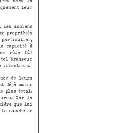
ures dans la
iquement leur
, les anciens
ux propriétés
 particulier,
la capacité à
 ce rôle fût
 tel brasseur
e volontiers.
ance de leurs
st déjà moins
e plus total.
vures. Car la
bière que lui
 la souche de