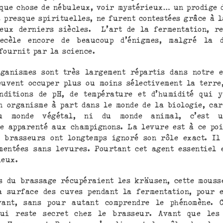
lque chose de nébuleux, voir mystérieux… un prodige d
s presque spirituelles, ne furent contestées grâce à l
eux derniers siècles. L’art de la fermentation, r
ecèle encore de beaucoup d’énigmes, malgré la d
fournit par la science.
ganismes sont très largement répartis dans notre 
euvent occuper plus ou moins sélectivement la terre,
nditions de pH, de température et d’humidité qui 
n organisme à part dans le monde de la biologie, car
u monde végétal, ni du monde animal, c’est u
e apparenté aux champignons. La levure est à ce po
 brasseurs ont longtemps ignoré son rôle exact. Il
mentées sans levures. Pourtant cet agent essentiel 
ieux.
s du brassage récupéraient les kräusen, cette mouss
a surface des cuves pendant la fermentation, pour 
vant, sans pour autant comprendre le phénomène. C
qui reste secret chez le brasseur. Avant que les